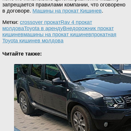
запрещается
правилами
компании
,
что
оговорено
в
договоре
.
Машины на прокат Кишинев
.
Метки:
crossover прокат
Rav 4 прокат
молдова
Toyota в аренду
Внедорожник прокат
кишинев
машины на прокат кишинев
прокатная
Toyota кишинев молдова
Читайте также: