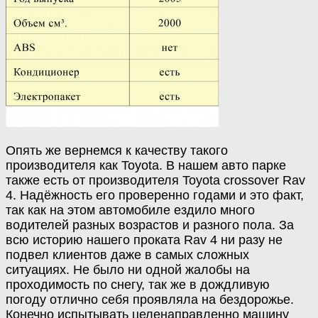
Опять
же
вернемся
к
качеству
такого
производителя
как
Toyota
.
В
нашем
авто
парке
также
есть
от
производителя
Toyota
crossover
Rav
4
.
Надёжность
его
проверенно
годами
и
это
факт
,
так
как
на
этом
автомобиле
ездило
много
водителей
разных
возрастов
и
разного
пола
.
За
всю
историю
нашего
проката
Rav
4
ни
разу
не
подвел
клиентов
даже
в
самых
сложных
ситуациях
.
Не
было
ни
одной
жалобы
на
проходимость
по
снегу
,
так
же
в
дождливую
погоду
отлично
себя
проявляла
на
бездорожье
.
Конечно
испытывать
целенаправленно
машину