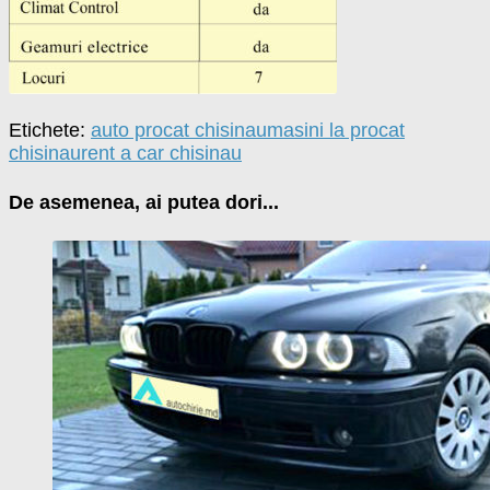
Etichete:
auto procat chisinau
masini la procat
chisinau
rent a car chisinau
De asemenea, ai putea dori...