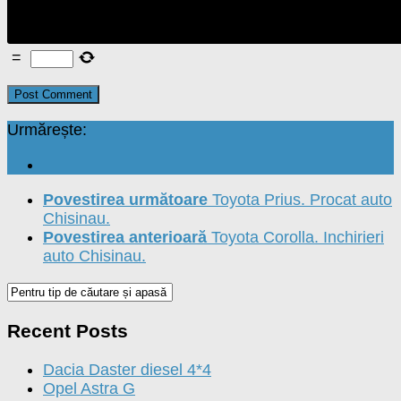
=
Urmărește:
Povestirea următoare
Toyota Prius. Procat auto
Chisinau.
Povestirea anterioară
Toyota Corolla. Inchirieri
auto Chisinau.
Recent Posts
Dacia Daster diesel 4*4
Opel Astra G